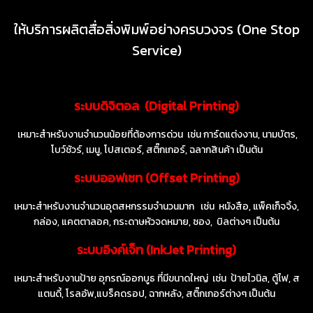
ให้บริการผลิตสื่อสิ่งพิมพ์อย่างครบวงจร (One Stop
Service)
ระบบดิจิตอล (Digital Printing)
เ
หมาะสำหรับงานจำนวนน้อยที่ต้องการด่วน เช่น
การ์ดแต่งงาน, นามบัตร,
โบว์ชัวร์, เมนู, โปสเตอร์, สติ๊กเกอร์, ฉลากสินค้า เป็นต้น
ระบบออฟเซท (Offset Printing)
เหมาะสำหรับงานจำนวนอุตสหกรรมจำนวนมาก เช่น หนังสือ, แพ็คเก็จจิ้ง,
กล่อง, แคตตาลอค, กระดาษหัวจดหมาย, ซอง, บิลต่างๆ เป็นต้น
ระบบอิงค์เจ็ท (InkJet Printing)
เหมาะสำหรับงานป้าย อุกรณ์ออกบูธ ที่มีขนาดใหญ่ เช่น ป้ายไวนิล, ตู้ไฟ, ส
แตนดี้, โรลอัพ,แบร็คดรอป, ฉากหลัง, สติ๊กเกอร์ต่างๆ เป็นต้น