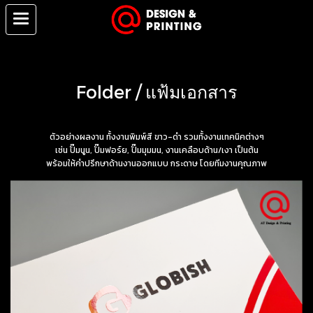
Folder / แฟ้มเอกสาร
ตัวอย่างผลงาน ทั้งงานพิมพ์สี ขาว-ดำ รวมทั้งงานเทคนิคต่างๆ
เช่น ปั๊มนูน, ปั๊มฟอร์ย, ปั๊มมุมมน, งานเคลือบด้าน/เงา เป็นต้น
พร้อมให้คำปรึกษาด้านงานออกแบบ กระดาษ โดยทีมงานคุณภาพ