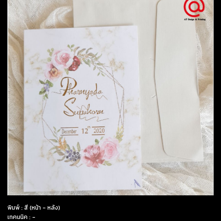
พิมพ์ : สี (หน้า - หลัง)
เทคนนิค : -