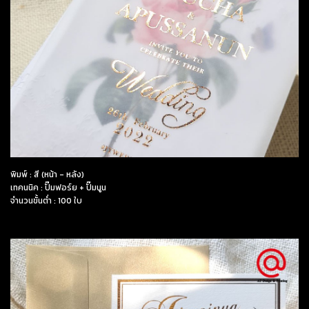
พิมพ์ : สี (หน้า - หลัง)
เทคนนิค : ปั๊มฟอร์ย + ปั๊มนูน
จำนวนขั้นต่ำ : 100 ใบ