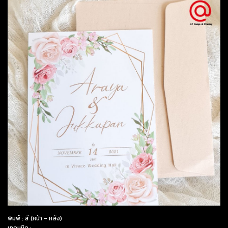
พิมพ์ : สี (หน้า - หลัง)