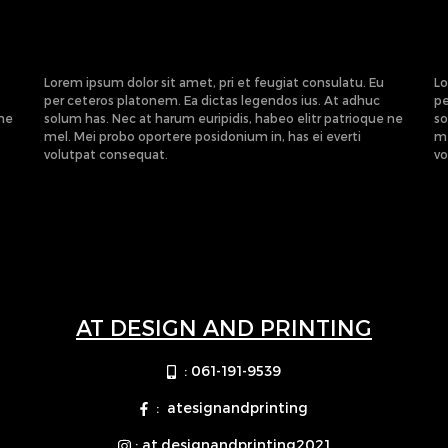
Lorem ipsum dolor sit amet, pri et feugiat consulatu. Eu
Lo
per ceteros platonem. Ea dictas legendos ius. At adhuc
pe
 ne
solum has. Nec at harum euripidis, habeo elitr patrioque ne
so
mel. Mei probo oportere posidonium in, has ei everti
me
volutpat consequat.
vo
AT DESIGN AND PRINTING
: 061-191-9539
: atesignandprinting
: at.designandprinting2021