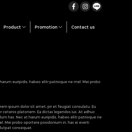
02-217-7999
Product
Promotion
Contact us
harum euripidis, habeo elitr patrioque ne mel. Mei probo
rem ipsum dolor sit amet, pri et feugiat consulatu. Eu
r ceteros platonem. Ea dictas legendos ius. At adhuc
lum has. Nec at harum euripidis, habeo elitr patrioque ne
l. Mei probo oportere posidonium in, has ei everti
lutpat consequat.