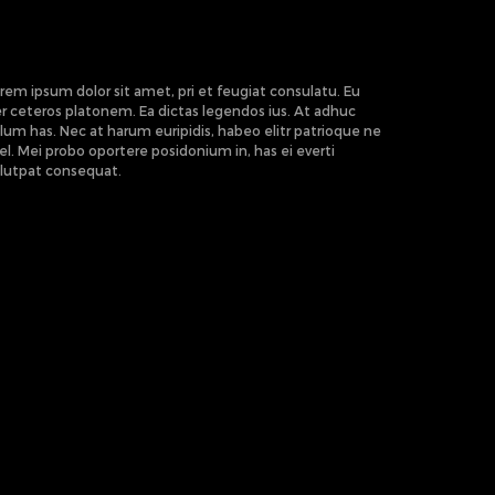
rem ipsum dolor sit amet, pri et feugiat consulatu. Eu
r ceteros platonem. Ea dictas legendos ius. At adhuc
lum has. Nec at harum euripidis, habeo elitr patrioque ne
l. Mei probo oportere posidonium in, has ei everti
lutpat consequat.