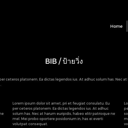
Home
BIB / ป้ายวิ่ง
 per ceteros platonem. Ea dictas legendos ius. At adhuc solum has. Nec at 
.
Lorem ipsum dolor sit amet, pri et feugiat consulatu. Eu
Lo
per ceteros platonem. Ea dictas legendos ius. At adhuc
pe
 ne
solum has. Nec at harum euripidis, habeo elitr patrioque ne
so
mel. Mei probo oportere posidonium in, has ei everti
me
volutpat consequat.
vo